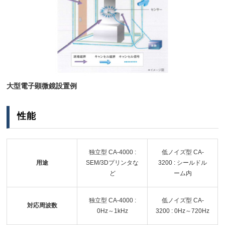
大型電子顕微鏡設置例
性能
用途
SEM/3Dプリンタな
シールドル
ど
ーム内
対応周波数
0Hz～1kHz
0Hz～720Hz