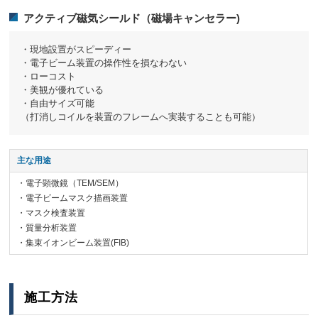
アクティブ磁気シールド（磁場キャンセラー)
・現地設置がスピーディー
・電子ビーム装置の操作性を損なわない
・ローコスト
・美観が優れている
・自由サイズ可能
（打消しコイルを装置のフレームへ実装することも可能）
主な用途
・電子顕微鏡（TEM/SEM）
・電子ビームマスク描画装置
・マスク検査装置
・質量分析装置
・集束イオンビーム装置(FIB)
施工方法