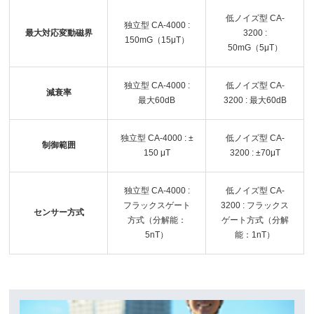
最大対応変動磁界
150mG（15μT）
50mG（5μT）
減衰率
最大60dB
最大60dB
±
制御範囲
150 μT
±70μT
フラックスゲート
フラックス
センサー方式
方式（分解能：
ゲート方式（分解
5nT）
能：1nT）