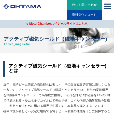
Webお問い合わせ
資料ダウンロード
e-MotorChamberスペシャルサイトはこちら
アクティブ磁気シールド（磁場キャンセラー)
Active_magnetic
アクティブ磁気シールド（磁場キャンセラー)
とは
近年、電子ビーム装置の高性能化は著しく、その反面磁界許容値は厳しくなる
一方です。アクティブ磁気シールド（磁場キャンセラー)は、外乱の変動磁界
を3軸磁界コントローラーで高感度に検出し、それを打ち消す磁界をXYZの3軸
で構成されるヘルムホルツコイルにて発生させ、コイル内部の磁界変動を制御
し、安定させるために用いる磁界発生器です。本製品を導入することにより、
磁界環境が著しく不安定な場所でも電子ビーム装置の性能を十分に発揮するこ