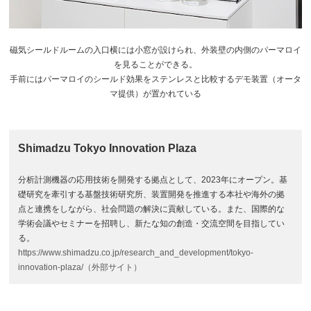
磁気シールドルームの入口横には小窓が設けられ、外装壁の内側のパーマロイ
を見ることができる。
手前にはパーマロイのシールド効果をステンレスと比較するデモ装置（オータ
マ提供）が置かれている
Shimadzu Tokyo Innovation Plaza
分析計測機器の応用技術を開発する拠点として、2023年にオープン。基
礎研究を牽引する基盤技術研究所、装置開発を推進する本社や海外の拠
点と連携をしながら、社会問題の解決に貢献している。また、国際的な
学術会議やセミナーを招聘し、新たな知の創造・交流空間を目指してい
る。
https://www.shimadzu.co.jp/research_and_development/tokyo-
innovation-plaza/（外部サイト）