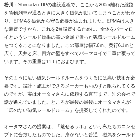
粉川
：Shimadzu TIPの建設過程で、ここから200m離れた線路
を貨物列車が通るときに大きく磁気が動いてしまうことがわか
り、EPMAを磁気から守る必要が生まれました。EPMAは大き
な装置ですから、これを2台設置するために、全体をパーマロ
イというシールド効果の高い金属で覆った磁気シールドルーム
をつくることになりました。この部屋は幅7.6ｍ、奥行6.1ｍと
広く、天井と床、四方の壁をすべてパーマロイで二重に覆って
います。その重量は11ｔにおよびます。
そのように広い磁気シールドルームをつくるには高い技術が必
要です。設計・施工ができるメーカーもおのずと限られてくる
のですが、実はオータマさんに依頼する直前まで、別の会社で
話が進んでいました。ところが最後の最後にオータマさんが
「扉のない磁気シールドルーム」を提案してくれたのです。
オータマさんの提案は、「魅せるラボ」という私たちのコンセ
プトに合致したものでした。扉がないと普通、磁気をシールド