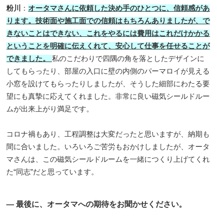
粉川
：
オータマさんに依頼した決め手のひとつに、信頼感があ
ります。技術面や施工面での信頼はもちろんありましたが、で
きないことはできない、これをやるには費用はこれだけかかる
ということを明確に伝えくれて、安心して仕事を任せることが
できました。
私のこだわりで四隅の角を落としたデザインに
してもらったり、部屋の入口に壁の内側のパーマロイが見える
小窓を設けてもらったりしましたが、そうした細部にわたる要
望にも真摯に応えてくれました。非常に良い磁気シールドルー
ムが出来上がり満足です。
コロナ禍もあり、工程調整は大変だったと思いますが、納期も
間に合いました。いろいろご苦労もおかけしましたが、オータ
マさんは、この磁気シールドルームを一緒につくり上げてくれ
た“同志”だと思っています。
― 最後に、オータマへの期待をお聞かせください。