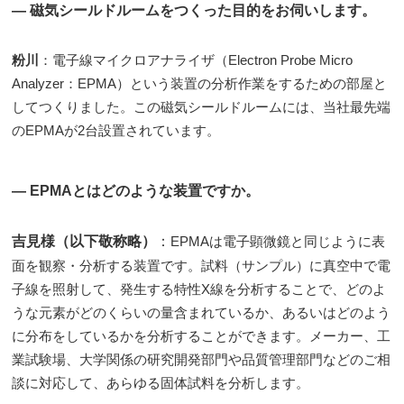
― 磁気シールドルームをつくった目的をお伺いします。
粉川
：電子線マイクロアナライザ（
Electron Probe Micro
Analyzer
：
EPMA
）という装置の分析作業をするための部屋と
してつくりました。この磁気シールドルームには、当社最先端
の
EPMA
が
2
台設置されています。
― EPMAとはどのような装置ですか。
吉見様（以下敬称略）
：
EPMAは電子顕微鏡と同じように表
面を観察・分析する装置です。試料（サンプル）に真空中で電
子線を照射して、発生する特性X線を分析することで、どのよ
うな元素がどのくらいの量含まれているか、あるいはどのよう
に分布をしているかを分析することができます。メーカー、工
業試験場、大学関係の研究開発部門や品質管理部門などのご相
談に対応して、あらゆる固体試料を分析します。