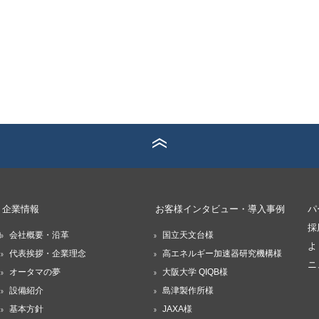
企業情報
お客様インタビュー・導入事例
パ
採
ヨ
会社概要・沿革
国立天文台様
よ
代表挨拶・企業理念
高エネルギー加速器研究機構様
ニ
オータマの夢
大阪大学 QIQB様
設備紹介
島津製作所様
基本方針
JAXA様