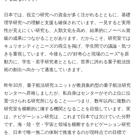
日本では、役立つ研究への資金が多く注がれるとともに、基礎
理学研究への理解と支援も確保されています。一見すると実用
性が見えにくい研究も、人類文化を高め、結果的にノーベル賞
級の成果につながることがあります。だからこそ、研究室では
キュリオシティとニーズの両立を掲げ、学生間での議論・気づ
きを重視しています。今後もこの“好奇心と現場のニーズ”を原
動力に、学生・若手研究者とともに、世界に誇れる量子航法技
術の創出へ向かって邁進していきます。
昨年10月、量子航法研究ユニットが教員集約型の量子航法研究
センターへ昇格しましたが、私自身はセンターがその上位に位
置づけられる研究所になること――つまり、数年以内に複数の
研究室を横断的に擁する機関となることを目指しています。実
は、ナビゲーション研究は、これまで日本では欠けていた分野
です。海・陸・空・宇宙と領域を横断するナビゲーション研究
を、日本で唯一無二の体制で推進するのが現時点での目標で