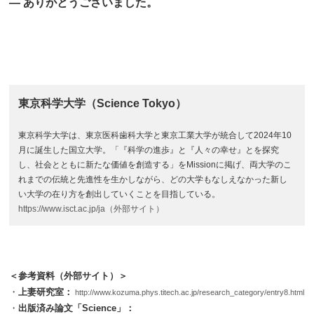
― ありがとうございました。
東京科学大学（Science Tokyo）
東京科学大学は、東京医科歯科大学と東京工業大学が統合して2024年10
月に誕生した国立大学。「『科学の進歩』と『人々の幸せ』とを探究
し、社会とともに新たな価値を創造する」をMissionに掲げ、両大学のこ
れまでの伝統と先進性を生かしながら、どの大学もなしえなかった新し
い大学の在り方を創出していくことを目指している。
https://www.isct.ac.jp/ja（外部サイト）
＜参考資料（外部サイト）＞
・
上妻研究室：
http://www.kozuma.phys.titech.ac.jp/research_category/entry8.html
・
出版済み論文「Science」：