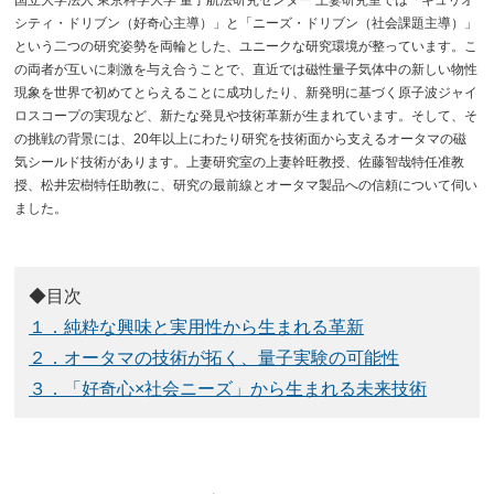
シティ・ドリブン（好奇心主導）」と「ニーズ・ドリブン（社会課題主導）」
という二つの研究姿勢を両輪とした、ユニークな研究環境が整っています。こ
の両者が互いに刺激を与え合うことで、直近では磁性量子気体中の新しい物性
現象を世界で初めてとらえることに成功したり、新発明に基づく原子波ジャイ
ロスコープの実現など、新たな発見や技術革新が生まれています。そして、そ
の挑戦の背景には、20年以上にわたり研究を技術面から支えるオータマの磁
気シールド技術があります。上妻研究室の上妻幹旺教授、佐藤智哉特任准教
授、松井宏樹特任助教に、研究の最前線とオータマ製品への信頼について伺い
ました。
◆目次
１．純粋な興味と実用性から生まれる革新
２．オータマの技術が拓く、量子実験の可能性
３．「好奇心×社会ニーズ」から生まれる未来技術