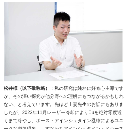
松井様（以下敬称略）
：私の研究は純粋に好奇心主導です
が、その深い探究が他分野への理解にもつながるかもしれ
ない、と考えています。先ほど上妻先生のお話にもありま
したが、2022年11月レーザー冷却によりEuを絶対零度近
くまで冷やし、ボース・アインシュタイン凝縮によるユニ
ークな磁気現象――すなわちアインシュタイン・ドハース