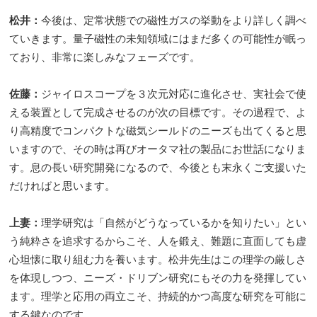
松井：
今後は、定常状態での磁性ガスの挙動をより詳しく調べ
ていきます。量子磁性の未知領域にはまだ多くの可能性が眠っ
ており、非常に楽しみなフェーズです。
佐藤：
ジャイロスコープを３次元対応に進化させ、実社会で使
える装置として完成させるのが次の目標です。その過程で、よ
り高精度でコンパクトな磁気シールドのニーズも出てくると思
いますので、その時は再びオータマ社の製品にお世話になりま
す。息の長い研究開発になるので、今後とも末永くご支援いた
だければと思います。
上妻：
理学研究は「自然がどうなっているかを知りたい」とい
う純粋さを追求するからこそ、人を鍛え、難題に直面しても虚
心坦懐に取り組む力を養います。松井先生はこの理学の厳しさ
を体現しつつ、ニーズ・ドリブン研究にもその力を発揮してい
ます。理学と応用の両立こそ、持続的かつ高度な研究を可能に
する鍵なのです。