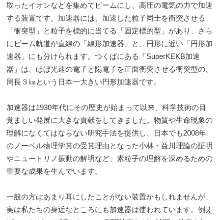
取ったイオンなどを集めてビームにし、高圧の電気の力で加速
する装置です。加速器には、加速した粒子同士を衝突させる
「衝突型」と粒子を標的に当てる「固定標的型」があり、さら
にビーム軌道が直線の「線形加速器」と、円形に近い「円形加
速器」にも分けられます。つくばにある「SuperKEKB加速
器」は、ほぼ光速の電子と陽電子を正面衝突させる衝突型の、
周長３㎞という日本一大きい円形加速器です。
加速器は1930年代にその歴史が始まって以来、科学技術の目
覚ましい発展に大きな貢献をしてきました。物質や生命現象の
理解になくてはならない研究手法を提供し、日本でも2008年
のノーベル物理学賞の受賞理由となった小林・益川理論の証明
やニュートリノ振動の解明など、素粒子の理解を深めるための
重要な成果を生んでいます。
一般の方はあまり耳にしたことがない装置かもしれませんが、
実は私たちの身近なところにも加速器は使われています。例え