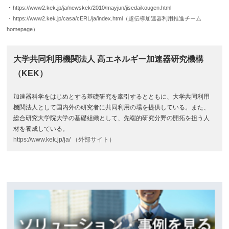
・
https://www2.kek.jp/ja/newskek/2010/mayjun/jisedaikougen.html
・
https://www2.kek.jp/casa/cERL/ja/index.html（超伝導加速器利用推進チーム
homepage）
大学共同利用機関法人 高エネルギー加速器研究機構
（KEK）
加速器科学をはじめとする基礎研究を牽引するとともに、大学共同利用
機関法人として国内外の研究者に共同利用の場を提供している。また、
総合研究大学院大学の基礎組織として、先端的研究分野の開拓を担う人
材を養成している。
https://www.kek.jp/ja/ （外部サイト）