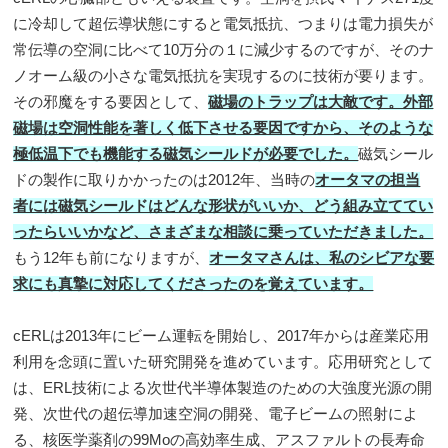
に冷却して超伝導状態にすると電気抵抗、つまりは電力損失が
常伝導の空洞に比べて10万分の１に減少するのですが、そのナ
ノオーム級の小さな電気抵抗を実現するのに技術が要ります。
その邪魔をする要因として、
磁場のトラップは大敵です。外部
磁場は空洞性能を著しく低下させる要因ですから、そのような
極低温下でも機能する磁気シールドが必要でした。
磁気シール
ドの製作に取りかかったのは2012年、当時の
オータマの担当
者には磁気シールドはどんな形状がいいか、どう組み立ててい
ったらいいかなど、さまざまな相談に乗っていただきました。
もう12年も前になりますが、
オータマさんは、私のシビアな要
求にも真摯に対応してくださったのを覚えています。
cERLは2013年にビーム運転を開始し、2017年からは産業応用
利用を念頭に置いた研究開発を進めています。応用研究として
は、ERL技術による次世代半導体製造のための大強度光源の開
発、次世代の超伝導加速空洞の開発、電子ビームの照射によ
る、核医学薬剤の99Moの高効率生成、アスファルトの長寿命