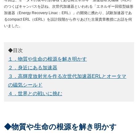
のつくばキャンパスを訪ね、次世代加速器といわれる「エネルギー回収型線形
加速器（Energy Recovery Linac：ERL）」の開発に携わり、試験加速器であ
るcompact ERL（cERL）を設計段階から作りあげた古屋貴章教授にお話を伺
いました。
◆目次
１．物質や生命の根源を解き明かす
２．身近にある加速器
３．高輝度放射光を作る次世代加速器ERLとオータマ
の磁気シールド
４．世界との戦いに挑む
◆物質や生命の根源を解き明かす