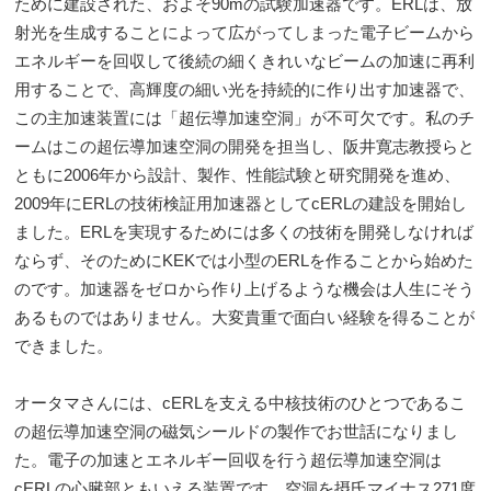
ために建設された、およそ90mの試験加速器です。ERLは、放
射光を生成することによって広がってしまった電子ビームから
エネルギーを回収して後続の細くきれいなビームの加速に再利
用することで、高輝度の細い光を持続的に作り出す加速器で、
この主加速装置には「超伝導加速空洞」が不可欠です。私のチ
ームはこの超伝導加速空洞の開発を担当し、阪井寛志教授らと
ともに2006年から設計、製作、性能試験と研究開発を進め、
2009年にERLの技術検証用加速器としてcERLの建設を開始し
ました。ERLを実現するためには多くの技術を開発しなければ
ならず、そのためにKEKでは小型のERLを作ることから始めた
のです。加速器をゼロから作り上げるような機会は人生にそう
あるものではありません。大変貴重で面白い経験を得ることが
できました。
オータマさんには、cERLを支える中核技術のひとつであるこ
の超伝導加速空洞の磁気シールドの製作でお世話になりまし
た。電子の加速とエネルギー回収を行う超伝導加速空洞は
cERLの心臓部ともいえる装置です。空洞を摂氏マイナス271度