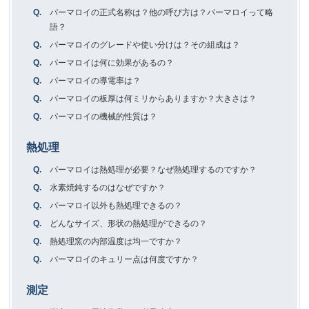
パーマロイの正式名称は？他の呼び方は？パーマロイって略
語？
パーマロイのグレードや使い分けは？その組成は？
パーマロイは何に効果があるの？
パーマロイの導電率は？
パーマロイの板厚は何ミリからありますか？大きさは？
パーマロイの機械的性質は？
熱処理
パーマロイは熱処理が必要？なぜ熱処理するのですか？
水素焼鈍するのはなぜですか？
パーマロイ以外も熱処理できるの？
どんなサイズ、形状の熱処理ができるの？
熱処理窯の内部温度は均一ですか？
パーマロイのキュリー点は何度ですか？
測定