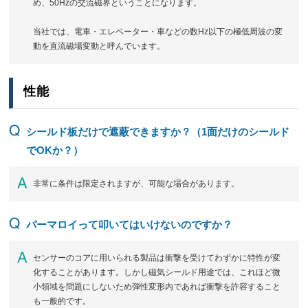
め、50Hzの交流磁界ということになります。
当社では、電車・エレベーター・車などの数Hz以下の極低周波の変
動を直流磁場変動と呼んでいます。
性能
シールド板だけで遮蔽できますか？（1面だけのシールド
でOKか？）
非常に条件は限定されますが、可能な場合があります。
パーマロイって叩いてはいけないのですか？
センサーのコアに用いられる製品は衝撃を受けてわずかに特性が変
化することがあります。しかし磁気シールド用途では、これほど微
小領域を問題にしないため弾性変形内であれば衝撃を許容すること
も一般的です。