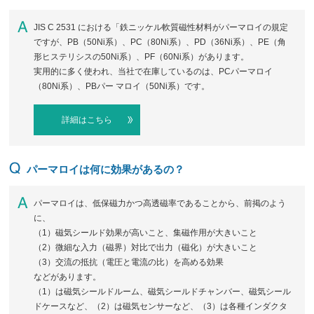
JIS C 2531 における「鉄ニッケル軟質磁性材料がパーマロイの規定
ですが、PB（50Ni系）、PC（80Ni系）、PD（36Ni系）、PE（角
形ヒステリシスの50Ni系）、PF（60Ni系）があります。
実用的に多く使われ、当社で在庫しているのは、PCパーマロイ
（80Ni系）、PBパー マロイ（50Ni系）です。
詳細はこちら
パーマロイは何に効果があるの？
パーマロイは、低保磁力かつ高透磁率であることから、前掲のよう
に、
（1）磁気シールド効果が高いこと、集磁作用が大きいこと
（2）微細な入力（磁界）対比で出力（磁化）が大きいこと
（3）交流の抵抗（電圧と電流の比）を高める効果
などがあります。
（1）は磁気シールドルーム、磁気シールドチャンバー、磁気シール
ドケースなど、（2）は磁気センサーなど、（3）は各種インダクタ