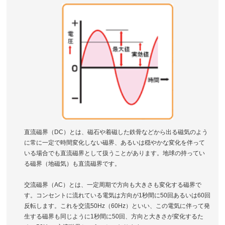
直流磁界（DC）とは、磁石や着磁した鉄骨などから出る磁気のよう
に常に一定で時間変化しない磁界、あるいは穏やかな変化を伴って
いる場合でも直流磁界として扱うことがあります。地球の持ってい
る磁界（地磁気）も直流磁界です。
交流磁界（AC）とは、一定周期で方向も大きさも変化する磁界で
す。コンセントに流れている電気は方向が1秒間に50回あるいは60回
反転します。これを交流50Hz（60Hz）といい、この電気に伴って発
生する磁界も同じように1秒間に50回、方向と大きさが変化するた