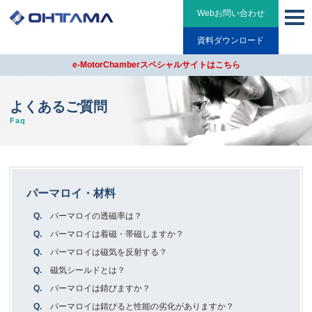
Webお問い合わせ
資料ダウンロード
e-MotorChamberスペシャルサイトはこちら
よくあるご質問
Faq
パーマロイ・材料
パーマロイの透磁率は？
パーマロイは着磁・帯磁しますか？
パーマロイは磁気を反射する？
磁気シールドとは？
パーマロイは錆びますか？
パーマロイは錆びると性能の劣化がありますか？