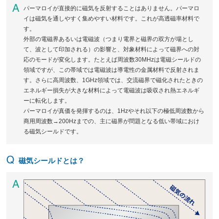
パーマロイが直接的に磁気を反射することはありません。パーマロ
イは磁気を通しやすく集めやすい材料です。これが高透磁率材料で
す。
外部の電磁界あるいは電磁波（つまり電界と磁界の双方が場とし
て、波として印加される）の影響と、対象材料によって磁界への対
応のモードが変化します。たとえば周波数30MHzは電磁シールドの
領域ですが、この帯域では電磁波は導電性の金属材料で反射されま
す。さらに高周波数、1GHz領域では、交流磁界で磁化されたときの
エネルギー損失が大きな材料によって電磁波は吸収され熱エネルギ
ーに転化します。
パーマロイが真価を発揮するのは、1Hzやそれ以下の極低周波数から
商用周波数→200Hzまでの、主に磁界が問題となる低い帯域におけ
る磁気シールドです。
磁気シールドとは？