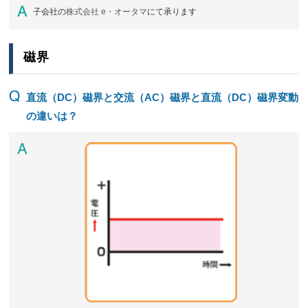
子会社の
株式会社 e・オータマ
にて承ります
磁界
直流（DC）磁界と交流（AC）磁界と直流（DC）磁界変動
の違いは？