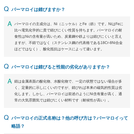
パーマロイは錆びますか？
パーマロイの主成分は、Ni（ニッケル）とFe（鉄）です。NiはFeに
比べ電気化学的に貴で錆びにくい性質を持ちます。パーマロイの耐
食性はNiの含有量が高いため、炭素鋼や鉄よりは錆びにくいと言え
ますが、不錆ではなく（ステンレス鋼の代表格である18Cr-8Ni合金
ほどではなく）、酸化抵抗はケースによって違います。
パーマロイは錆びると性能の劣化がありますか？
錆は金属表面の酸化物、水酸化物で、一定の状態ではない場合が多
く、定量的に示しにくいのですが、錆びれば本来の磁気的性質は劣
化します。しかし、パーマロイは前述のようにNi含有量が高く、通
常の大気雰囲気では錆びにくい材料です（耐候性が高い）。
パーマロイの正式名称は？他の呼び方は？パーマロイって
略語？