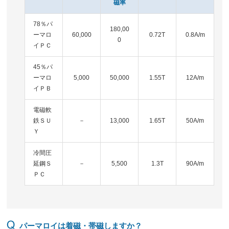
磁率
78％パ
180,00
ーマロ
60,000
0.72T
0.8A/m
0
イＰＣ
45％パ
ーマロ
5,000
50,000
1.55T
12A/m
イＰＢ
電磁軟
鉄ＳＵ
－
13,000
1.65T
50A/m
Ｙ
冷間圧
延鋼Ｓ
－
5,500
1.3T
90A/m
ＰＣ
パーマロイは着磁・帯磁しますか？