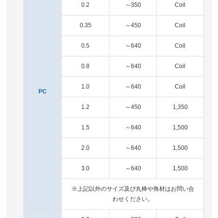
0.2
～350
Coil
0.35
～450
Coil
0.5
～640
Coil
0.8
～640
Coil
1.0
～640
Coil
PC
1.2
～450
1,350
1.5
～640
1,500
2.0
～640
1,500
3.0
～640
1,500
※上記以外のサイズ及び丸棒や角材はお問い合
わせください。