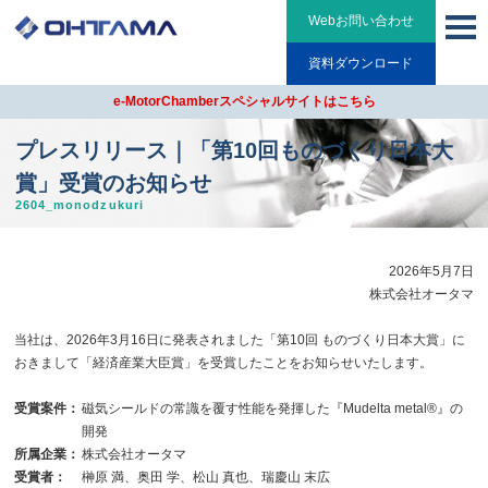
Webお問い合わせ
資料ダウンロード
e-MotorChamberスペシャルサイトはこちら
プレスリリース｜「第10回ものづくり日本大
賞」受賞のお知らせ
2604_monodzukuri
2026年5月7日
株式会社オータマ
当社は、2026年3月16日に発表されました「第10回 ものづくり日本大賞」に
おきまして「経済産業大臣賞」を受賞したことをお知らせいたします。
受賞案件：
磁気シールドの常識を覆す性能を発揮した『Mudelta metal®』の
開発
所属企業：
株式会社オータマ
受賞者：
榊原 満、奥田 学、松山 真也、瑞慶山 末広