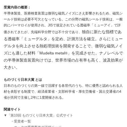
受賞内容の概要：
半導体製造、医療検査装置は微弱な磁気ノイズにさえ影響されるため、磁気シ
ールド技術は必要不可欠となっている。この分野の磁気シールド技術は、一般
的にパーマロイが使用され、JISで規定されている透磁率「ミューアイ」で評
独自に新たな指標であ
価されてきたが、先端科学分野では不十分であり、
る透磁率「ミューデルタ」を定め、計測方法を確立
。さらにミュー
デルタを向上させる熱処理技術を開発することで、微弱な磁気ノイ
ズにも適した材料「Mudelta metal
」を完成させた。
ナノレベルで
®
の半導体製造装置向けでは、世界市場の占有率も高く
、波及効果が
大きい。
ものづくり日本大賞 とは
日本の
ものづくりの第一線で活躍する各世代のうち、
特に優秀と認められる人
材を表彰
する制度で、経済産業省・文部科学省・厚生労働省・国土交通省の4
省が共同で主催し2年に1度開催される。
関連サイト
▼「第10回 ものづくり日本大賞」公式サイト
・受賞者一覧