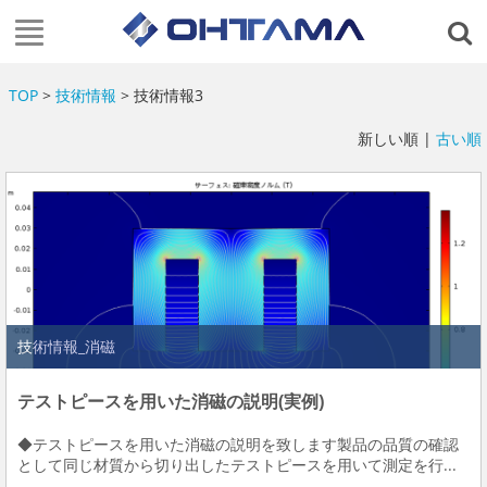
TOP
>
技術情報
> 技術情報3
新しい順 |
古い順
技術情報_消磁
テストピースを用いた消磁の説明(実例)
◆テストピースを用いた消磁の説明を致します製品の品質の確認
として同じ材質から切り出したテストピースを用いて測定を行...