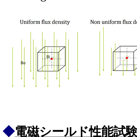
◆
電磁シールド性能試験法 MI