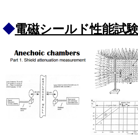
◆
電磁シールド性能試験法 BS