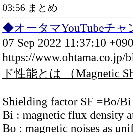
03:56 まとめ
◆オータマYouTube
07 Sep 2022 11:37:10 +09
https://www.ohtama.co.jp/
ド性能とは （Magnetic Shie
Shielding factor SF =Bo/Bi
Bi : magnetic flux density 
Bo : magnetic noises as uni