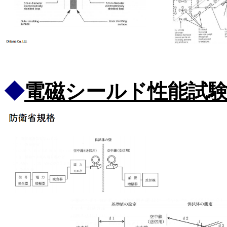
◆
電磁シールド性能試験法 ND