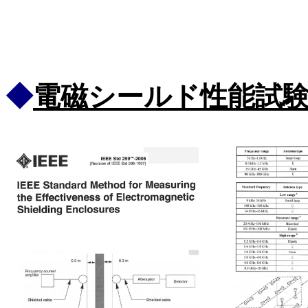
◆
電磁シールド性能試験法 IE